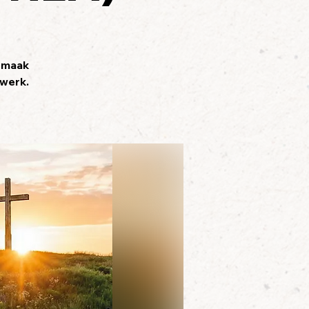
n maak
twerk.