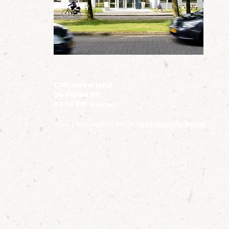
CMF Nederland
De Molen 24
3994 DB Houten
Voor genodigden: zie de
routebeschrijving
.