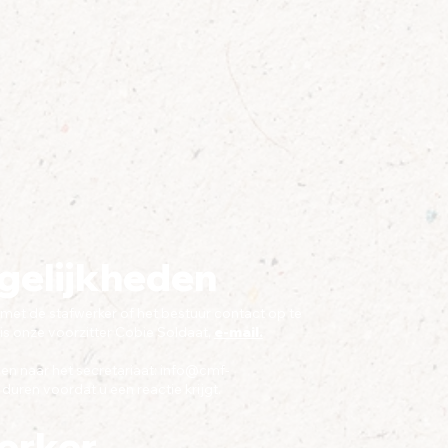
gelijkheden
met de stafwerker of het bestuur contact op te
s onze voorzitter Cobie Soldaat,
e-mail.
n naar het secretariaat:
info@cmf-
duren voordat u een reactie krijgt.
erker