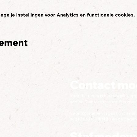
e je instellingen voor Analytics en functionele cookies.
nement
Contact mo
Voor de media is het mogelijk om 
nemen. Contactpersoon hiervoor i
Voor algemene vragen kunt u maile
nederland.nl
. Het kan enige dagen 
Stafmedew