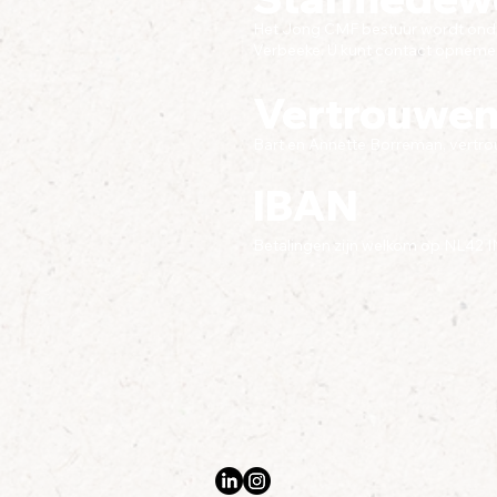
Het Jong CMF bestuur wordt onder
Verbeeke. U kunt contact opnemen
Vertrouwe
Bart en Annette Borreman,
vertr
IBAN
Betalingen zijn welkom op NL42 