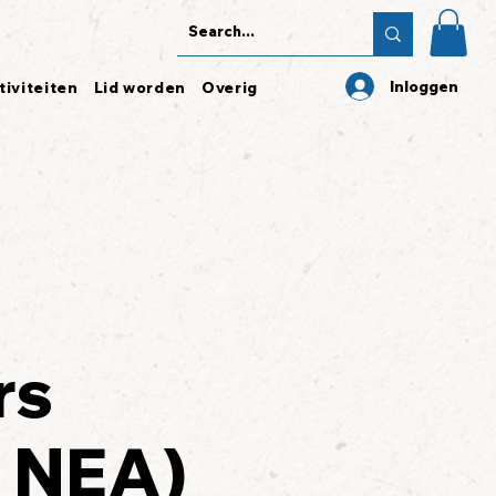
Inloggen
tiviteiten
Lid worden
Overig
rs
r NEA)