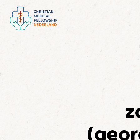
z
(geor