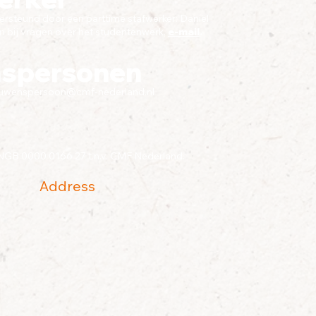
steund door een parttime stafwerker: Daniël
 bij vragen over het studentenwerk,
e-mail
.
nspersonen
ouwenspersoon@cmf-nederland.nl
INGB 0000 0166 27 t.n.v. CMF Nederland.
Address