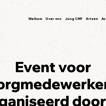
Welkom
Over ons
Jong CMF
Artsen
Ac
Event voor
orgmedewerke
ganiseerd doo