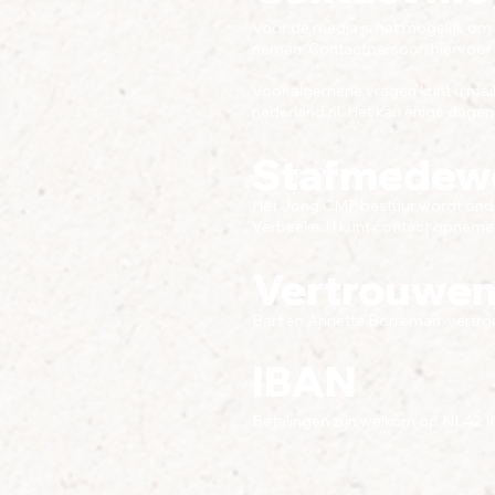
Voor de media is het mogelijk om 
nemen. Contactpersoon hiervoor i
Voor algemene vragen kunt u maile
nederland.nl
. Het kan enige dagen 
Stafmedew
Het Jong CMF bestuur wordt onder
Verbeeke. U kunt contact opnemen
Vertrouwe
Bart en Annette Borreman,
vertr
IBAN
Betalingen zijn welkom op NL42 