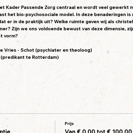
 het Kader Passende Zorg centraal en wordt veel gewerkt 
st het bio-psychosociale model. In deze benaderingen is n
at er in de praktijk uit? Welke ruimte geven wij als christel
mer? Zijn we ons voldoende bewust van deze dimensie, zij
et vorm?
 Vries - Schot (psychiater en theoloog)
 (predikant te Rotterdam)
Prijs
ntie
Van € 0,00 tot € 100,00