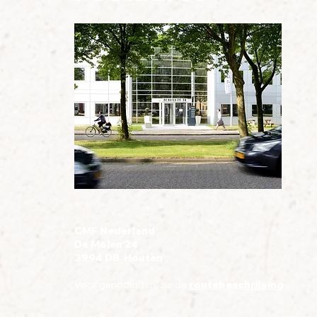
CMF Nederland
De Molen 24
3994 DB Houten
Voor genodigden: zie de
routebeschrijving
.