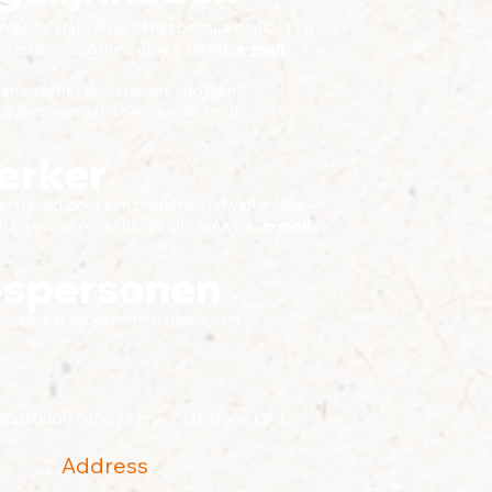
met de stafwerker of het bestuur contact op te
s onze voorzitter Cobie Soldaat,
e-mail.
n naar het secretariaat:
info@cmf-
duren voordat u een reactie krijgt.
erker
steund door een parttime stafwerker: Daniël
 bij vragen over het studentenwerk,
e-mail
.
nspersonen
ouwenspersoon@cmf-nederland.nl
INGB 0000 0166 27 t.n.v. CMF Nederland.
Address