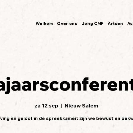
Welkom
Over ons
Jong CMF
Artsen
Ac
ajaarsconferent
za 12 sep
  |  
Nieuw Salem
ving en geloof in de spreekkamer: zijn we bewust en be