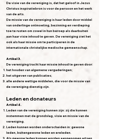
De visie van de vereniging is, dat het geloof in Jezus
Christus inspiratiebron is voor de persoon en het werk
van de arts.
De missie van de vereniging is haar leden door middel
van onderlinge ontmoeting, bezinning en verdieping
toe te rusten om zowel in hun beroep als daarbuiten
aan haar visie inhoud te geven. De vereniging ziet het
ook als haar missie om te participeren in de
internationale christelijke medische gemeenschap.
Artikel 3.
De vereniging tracht haar missie inhoud te geven door:
het houden van algemene vergaderingen;
het uitgeven van publicaties;
alle andere wettige middelen, die voor de missie van
de vereniging dienstig zijn.
Leden en donateurs
Artikel 4.
Leden van de vereniging kunnen zijn: zij die kunnen
instemmen met de grondslag, visie en missie van de
vereniging.
Leden kunnen worden onderscheiden in: gewone
leden, buitengewone leden en ereleden.
Als gewone leden kunnen worden aangenomen artsen