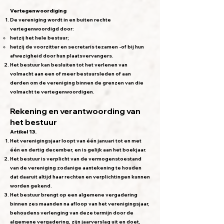
Vertegenwoordiging
De vereniging wordt in en buiten rechte
vertegenwoordigd door:
hetzij het hele bestuur;
hetzij de voorzitter en secretaris tezamen -of bij hun
afwezigheid door hun plaatsvervangers.
Het bestuur kan besluiten tot het verlenen van
volmacht aan een of meer bestuursleden of aan
derden om de vereniging binnen de grenzen van die
volmacht te vertegenwoordigen.
Rekening en verantwoording van
het bestuur
Artikel 13.
Het verenigingsjaar loopt van één januari tot en met
één en dertig december, en is gelijk aan het boekjaar.
Het bestuur is verplicht van de vermogenstoestand
van de vereniging zodanige aantekening te houden
dat daaruit altijd haar rechten en verplichtingen kunnen
worden gekend.
Het bestuur brengt op een algemene vergadering
binnen zes maanden na afloop van het verenigingsjaar,
behoudens verlenging van deze termijn door de
algemene vergadering, zijn jaarverslag uit en doet,