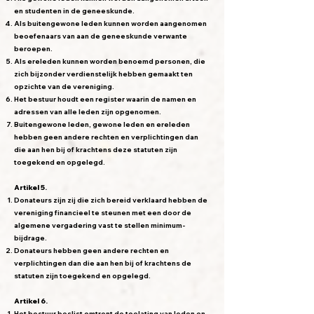
en studenten in de geneeskunde.
Als buitengewone leden kunnen worden aangenomen
beoefenaars van aan de geneeskunde verwante
beroepen.
Als ereleden kunnen worden benoemd personen, die
zich bijzonder verdienstelijk hebben gemaakt ten
opzichte van de vereniging.
Het bestuur houdt een register waarin de namen en
adressen van alle leden zijn opgenomen.
Buitengewone leden, gewone leden en ereleden
hebben geen andere rechten en verplichtingen dan
die aan hen bij of krachtens deze statuten zijn
toegekend en opgelegd.
Artikel 5.
Donateurs zijn zij die zich bereid verklaard hebben de
vereniging financieel te steunen met een door de
algemene vergadering vast te stellen minimum-
bijdrage.
Donateurs hebben geen andere rechten en
verplichtingen dan die aan hen bij of krachtens de
statuten zijn toegekend en opgelegd.
Artikel 6.
Het bestuur beslist omtrent de toelating van leden en