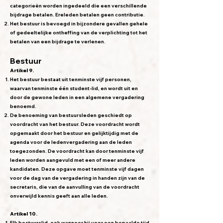
categorieën worden ingedeeld die een verschillende
bijdrage betalen. Ereleden betalen geen contributie.
Het bestuur is bevoegd in bijzondere gevallen gehele
of gedeeltelijke ontheffing van de verplichting tot het
betalen van een bijdrage te verlenen.
Bestuur
Artikel 9.
Het bestuur bestaat uit tenminste vijf personen,
waarvan tenminste één student-lid, en wordt uit en
door de gewone leden in een algemene vergadering
benoemd.
De benoeming van bestuursleden geschiedt op
voordracht van het bestuur. Deze voordracht wordt
opgemaakt door het bestuur en gelijktijdig met de
agenda voor de ledenvergadering aan de leden
toegezonden. De voordracht kan door tenminste vijf
leden worden aangevuld met een of meer andere
kandidaten. Deze opgave moet tenminste vijf dagen
voor de dag van de vergadering in handen zijn van de
secretaris, die van de aanvulling van de voordracht
onverwijld kennis geeft aan alle leden.
Artikel 10.
Elk bestuurslid, ook wanneer hij voor een bepaalde tijd