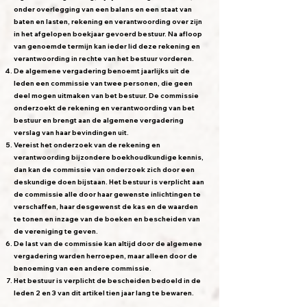
onder overlegging van een balans en een staat van
baten en lasten, rekening en verantwoording over zijn
in het afgelopen boekjaar gevoerd bestuur. Na afloop
van genoemde termijn kan ieder lid deze rekening en
verantwoording in rechte van het bestuur vorderen.
De algemene vergadering benoemt jaarlijks uit de
leden een commissie van twee personen, die geen
deel mogen uitmaken van bet bestuur. De commissie
onderzoekt de rekening en verantwoording van bet
bestuur en brengt aan de algemene vergadering
verslag van haar bevindingen uit.
Vereist het onderzoek van de rekening en
verantwoording bijzondere boekhoudkundige kennis,
dan kan de commissie van onderzoek zich door een
deskundige doen bijstaan. Het bestuur is verplicht aan
de commissie alle door haar gewenste inlichtingen te
verschaffen, haar desgewenst de kas en de waarden
te tonen en inzage van de boeken en bescheiden van
de vereniging te geven.
De last van de commissie kan altijd door de algemene
vergadering warden herroepen, maar alleen door de
benoeming van een andere commissie.
Het bestuur is verplicht de bescheiden bedoeld in de
leden 2 en 3 van dit artikel tien jaar lang te bewaren.