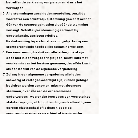
betreffende verkiezing van personen, dan is het
verworpen.
Alle stemmingen geschieden mondeling, tenzij de
voorzitter een schriftelijke stemming gewenst acht of
één van de stemgerechtigden dit vóór de stemming
verlangt. Schriftelijke stemming geschiedt bij
ongetekende, gesloten briefjes.
Besluitvorming bij acclamatie is mogelijk, tenzij één
stemgerechtigde hoofdelijke stemming verlangt.
Een éénstemmig besluit van alle leden, ook al zijn
deze niet in een vergadering bijeen, heeft, mits met
voorkennis van bet bestuur genomen, dezelfde kracht
als een besluit van de algemene vergadering.
Zolang in een algemene vergadering alle leden
aanwezig of vertegenwoordigd zijn, kunnen geldige
besluiten worden genomen, mits met algemene
stemmen, over alle aan de orde komende
onderwerpen - waaronder begrepen een voorstel tot
statutenwijziging of tot ontbinding - ook al heeft geen
oproep plaatsgehad of is deze niet op de
voorgeschreven wijze geschied of is enig ander
voorschrift over het oproepen en houden van
vergaderingen of een daarmee verband houdende
formaliteit niet in acht genomen.