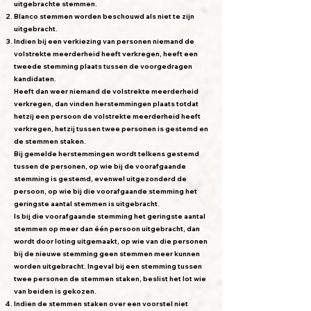
uitgebrachte stemmen.
Blanco stemmen worden beschouwd als niet te zijn
uitgebracht.
Indien bij een verkiezing van personen niemand de
volstrekte meerderheid heeft verkregen, heeft een
tweede stemming plaats tussen de voorgedragen
kandidaten.
Heeft dan weer niemand de volstrekte meerderheid
verkregen, dan vinden herstemmingen plaats totdat
hetzij een persoon de volstrekte meerderheid heeft
verkregen, hetzij tussen twee personen is gestemd en
de stemmen staken.
Bij gemelde herstemmingen wordt telkens gestemd
tussen de personen, op wie bij de voorafgaande
stemming is gestemd, evenwel uitgezonderd de
persoon, op wie bij die voorafgaande stemming het
geringste aantal stemmen is uitgebracht.
Is bij die voorafgaande stemming het geringste aantal
stemmen op meer dan één persoon uitgebracht, dan
wordt door loting uitgemaakt, op wie van die personen
bij de nieuwe stemming geen stemmen meer kunnen
worden uitgebracht. Ingeval bij een stemming tussen
twee personen de stemmen staken, beslist het lot wie
van beiden is gekozen.
Indien de stemmen staken over een voorstel niet