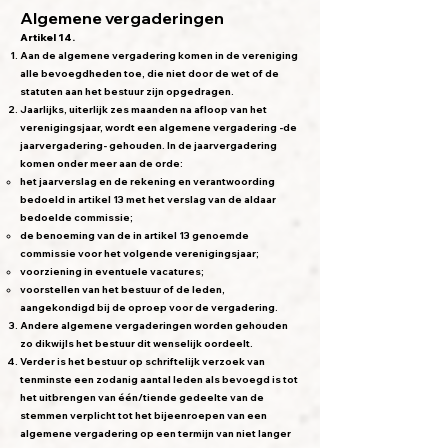
Algemene vergaderingen
Artikel 14.
Aan de algemene vergadering komen in de vereniging
alle bevoegdheden toe, die niet door de wet of de
statuten aan het bestuur zijn opgedragen.
Jaarlijks, uiterlijk zes maanden na afloop van het
verenigingsjaar, wordt een algemene vergadering -de
jaarvergadering- gehouden. In de jaarvergadering
komen onder meer aan de orde:
het jaarverslag en de rekening en verantwoording
bedoeld in artikel 13 met het verslag van de aldaar
bedoelde commissie;
de benoeming van de in artikel 13 genoemde
commissie voor het volgende verenigingsjaar;
voorziening in eventuele vacatures;
voorstellen van het bestuur of de leden,
aangekondigd bij de oproep voor de vergadering.
Andere algemene vergaderingen worden gehouden
zo dikwijls het bestuur dit wenselijk oordeelt.
Verder is het bestuur op schriftelijk verzoek van
tenminste een zodanig aantal leden als bevoegd is tot
het uitbrengen van één/tiende gedeelte van de
stemmen verplicht tot het bijeenroepen van een
algemene vergadering op een termijn van niet langer