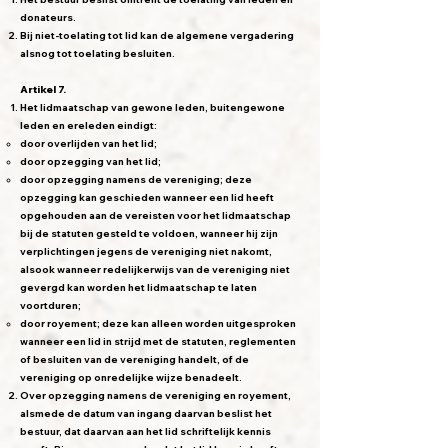
donateurs.
Bij niet-toelating tot lid kan de algemene vergadering
alsnog tot toelating besluiten.
Artikel 7.
Het lidmaatschap van gewone leden, buitengewone
leden en ereleden eindigt:
door overlijden van het lid;
door opzegging van het lid;
door opzegging namens de vereniging; deze
opzegging kan geschieden wanneer een lid heeft
opgehouden aan de vereisten voor het lidmaatschap
bij de statuten gesteld te voldoen, wanneer hij zijn
verplichtingen jegens de vereniging niet nakomt,
alsook wanneer redelijkerwijs van de vereniging niet
gevergd kan worden het lidmaatschap te laten
voortduren;
door royement; deze kan alleen worden uitgesproken
wanneer een lid in strijd met de statuten, reglementen
of besluiten van de vereniging handelt, of de
vereniging op onredelijke wijze benadeelt.
Over opzegging namens de vereniging en royement,
alsmede de datum van ingang daarvan beslist het
bestuur, dat daarvan aan het lid schriftelijk kennis