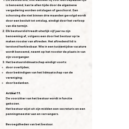
is benoemd, kan te allen tijde door de algemene
vergadering worden ontslagen of geschorst. Een
schorsing die niet binnen drie maanden gevolgd wordt
door een besluit tot ontslag, eindigt door het verloop
van die termijn.
Elk bestuurslid treedt uiterlijk vijf jaar na zijn
benoeming af, volgens een door het bestuur op te
maken rooster van aftreden. Het aftredend lid is
terstond herkiesbaar. Wie in een tussentijdse vacature
wordt benoemd, neemt op het rooster de plaats in van
zijn voorganger.
Het bestuurslidmaatschap eindigt voorts:
door overlijden;
door beëindigen van het lidmaatschap van de
vereniging;
door bedanken.
Artikel 11.
De voorzitter van het bestuur wordt in functie
gekozen.
Het bestuur wijst uit zijn midden een secretaris en een
penningmeester aan en vervangers.
Bevoegdheden van bet bestuur.