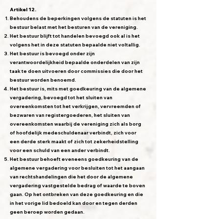
Artikel 12.
Behoudens de beperkingen volgens de statuten is het
bestuur belast met het besturen van de vereniging.
Het bestuur blijft tot handelen bevoegd ook al is het
volgens het in deze statuten bepaalde niet voltallig.
Het bestuur is bevoegd onder zijn
verantwoordelijkheid bepaalde onderdelen van zijn
taak te doen uitvoeren door commissies die door het
bestuur worden benoemd.
Het bestuur is, mits met goedkeuring van de algemene
vergadering, bevoegd tot het sluiten van
overeenkomsten tot het verkrijgen, vervreemden of
bezwaren van registergoederen, het sluiten van
overeenkomsten waarbij de vereniging zich als borg
of hoofdelijk medeschuldenaar verbindt, zich voor
een derde sterk maakt of zich tot zekerheidstelling
voor een schuld van een ander verbindt.
Het bestuur behoeft eveneens goedkeuring van de
algemene vergadering voor besluiten tot het aangaan
van rechtshandelingen die het door de algemene
vergadering vastgestelde bedrag of waarde te boven
gaan. Op het ontbreken van deze goedkeuring en die
in het vorige lid bedoeld kan door en tegen derden
geen beroep worden gedaan.