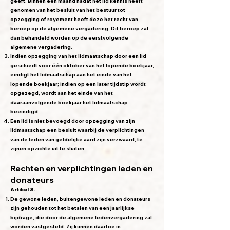
geeft. Binnen een maand nadat het lid kennis heeft
genomen van het besluit van het bestuur tot
opzegging of royement heeft deze het recht van
beroep op de algemene vergadering. Dit beroep zal
dan behandeld worden op de eerstvolgende
algemene vergadering.
Indien opzegging van het lidmaatschap door een lid
geschiedt voor één oktober van het lopende boekjaar,
eindigt het lidmaatschap aan het einde van het
lopende boekjaar; indien op een later tijdstip wordt
opgezegd, wordt aan het einde van het
daaraanvolgende boekjaar het lidmaatschap
beëindigd.
Een lid is niet bevoegd door opzegging van zijn
lidmaatschap een besluit waarbij de verplichtingen
van de leden van geldelijke aard zijn verzwaard, te
zijnen opzichte uit te sluiten.
Rechten en verplichtingen leden en
donateurs
Artikel 8.
De gewone leden, buitengewone leden en donateurs
zijn gehouden tot het betalen van een jaarlijkse
bijdrage, die door de algemene ledenvergadering zal
worden vastgesteld. Zij kunnen daartoe in