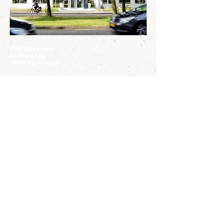
CMF Nederland
De Molen 24
3994 DB Houten
Voor genodigden: zie de
routebeschrijving
.
Contact mogelijkheden
Voor de media is het mogelijk om met de
stafwerker of het bestuur contact op te nemen.
Contactpersoon hiervoor is onze voorzitter
Cobie Soldaat,
e-mail.
Voor algemene vragen kunt u mailen naar het
secretariaat:
info@cmf-nederland.nl
. Het kan
enige dagen duren voordat u een reactie krijgt.
Stafmedewerker
Het Jong CMF bestuur wordt ondersteund
door een parttime stafwerker: Daniël