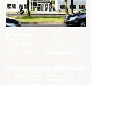
CMF Nederland
De Molen 24
3994 DB Houten
Voor genodigden: zie de
routebeschrijving
.
Contact mogelijkheden
Voor de media is het mogelijk om met de
stafwerker of het bestuur contact op te nemen.
Contactpersoon hiervoor is onze voorzitter
Cobie Soldaat,
e-mail.
Voor algemene vragen kunt u mailen naar het
secretariaat:
info@cmf-nederland.nl
. Het kan
enige dagen duren voordat u een reactie krijgt.
Stafmedewerker
Het Jong CMF bestuur wordt ondersteund