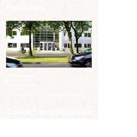
Postadres
CMF Nederland
De Molen 24
3994 DB Houten
Voor genodigden: zie de
routebeschrijving
.
Contact mogelijkheden
Voor de media is het mogelijk om met de
stafwerker of het bestuur contact op te nemen.
Contactpersoon hiervoor is onze voorzitter
Cobie Soldaat,
e-mail.