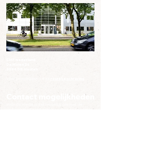
CMF Nederland
De Molen 24
3994 DB Houten
Voor genodigden: zie de
routebeschrijving
.
Contact mogelijkheden
Voor de media is het mogelijk om met de
stafwerker of het bestuur contact op te nemen.
Contactpersoon hiervoor is onze voorzitter
Cobie Soldaat,
e-mail.
Voor algemene vragen kunt u mailen naar het
secretariaat:
info@cmf-nederland.nl
. Het kan
enige dagen duren voordat u een reactie krijgt.