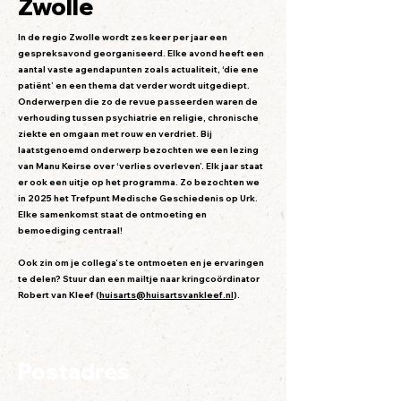
Zwolle
In de regio Zwolle wordt zes keer per jaar een
gespreksavond georganiseerd. Elke avond heeft een
aantal vaste agendapunten zoals actualiteit, ‘die ene
patiënt’ en een thema dat verder wordt uitgediept.
Onderwerpen die zo de revue passeerden waren de
verhouding tussen psychiatrie en religie, chronische
ziekte en omgaan met rouw en verdriet. Bij
laatstgenoemd onderwerp bezochten we een lezing
van Manu Keirse over ‘verlies overleven’. Elk jaar staat
er ook een uitje op het programma. Zo bezochten we
in 2025 het Trefpunt Medische Geschiedenis op Urk.
Elke samenkomst staat de ontmoeting en
bemoediging centraal!
Ook zin om je collega’s te ontmoeten en je ervaringen
te delen? Stuur dan een mailtje naar kringcoördinator
Robert van Kleef (
huisarts@huisartsvankleef.nl
).
Postadres